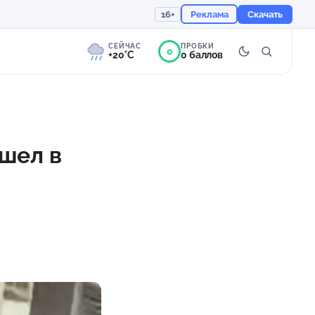
16+
Реклама
Скачать
СЕЙЧАС
ПРОБКИ
0
+20°C
0 баллов
0°
Слабая морось
Ощущается как +20
шел в
756 мм
95%