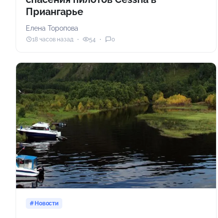
Приангарье
Елена Торопова
18 часов назад
54
0
Новости