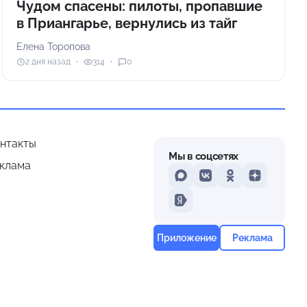
Чудом спасены: пилоты, пропавшие
в Приангарье, вернулись из тайг
Елена Торопова
2 дня назад
314
0
нтакты
Мы в соцсетях
клама
MAX
VKontakte
Odnoklassniki
Dzen
Yandex
Приложение
Реклама