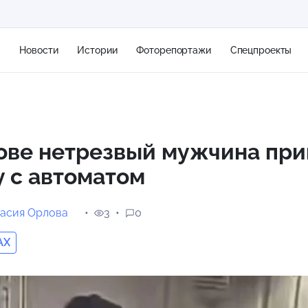
я
Новости
Истории
Фоторепортажи
Спецпроекты
+2
ове нетрезвый мужчина при
 с автоматом
8 м/с
асия Орлова
3
0
AX