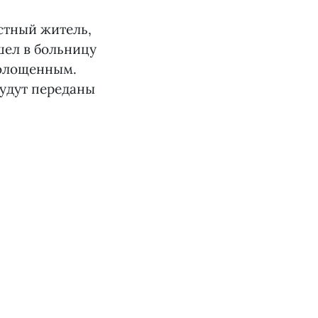
стный житель,
шел в больницу
холощенным.
будут переданы