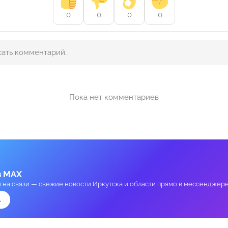
0
0
0
0
Пока нет комментариев
в MAX
и на связи — свежие новости Иркутска и области прямо в мессенджере
→