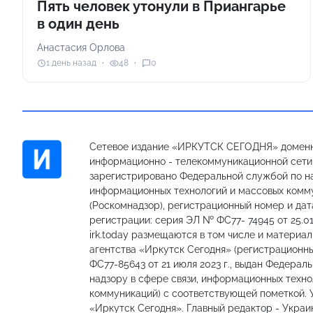
Пять человек утонули в Приангарье
в один день
Анастасия Орлова
1 день назад
48
0
Сетевое издание «ИРКУТСК СЕГОДНЯ» доменн
информационно - телекоммуникационной сети «
зарегистрировано Федеральной службой по на
информационных технологий и массовых комм
(Роскомнадзор), регистрационный номер и дат
регистрации: серия ЭЛ № ФС77- 74945 от 25.01
irk.today размещаются в том числе и материа
агентства «Иркутск Сегодня» (регистрацион
ФС77-85643 от 21 июля 2023 г., выдан Федерал
надзору в сфере связи, информационных техно
коммуникаций) с соответствующей пометкой.
«Иркутск Сегодня». Главный редактор - Украи