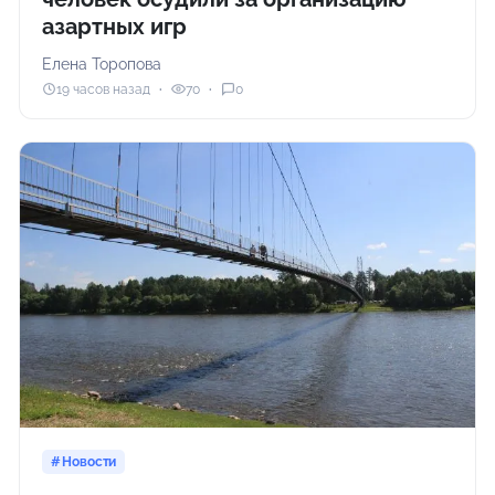
азартных игр
Елена Торопова
19 часов назад
70
0
Новости