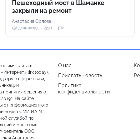
Пешеходный мост в Шаманке
закрыли на ремонт
Анастасия Орлова
1 день назад
51
0
О нас
Ко
ое имя сайта в
Интернет» (irk.today),
Прислать новость
Ре
дзору в сфере связи,
Политика
уникаций
конфиденциальности
а принятия решения о
.2019г. На сайте
лы от информационного
ный номер СМИ ИА №
ьной службой по
логий и массовых
 Учредитель ООО
нская Анастасия