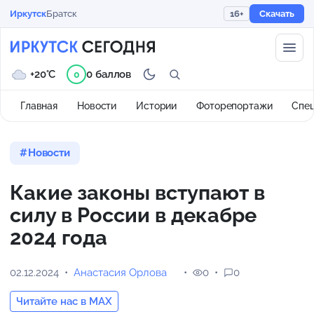
Иркутск
Братск
16+
Скачать
+20°C
0 баллов
0
Главная
Новости
Истории
Фоторепортажи
Спе
Новости
Какие законы вступают в
силу в России в декабре
2024 года
02.12.2024
Анастасия Орлова
0
0
Читайте нас в MAX