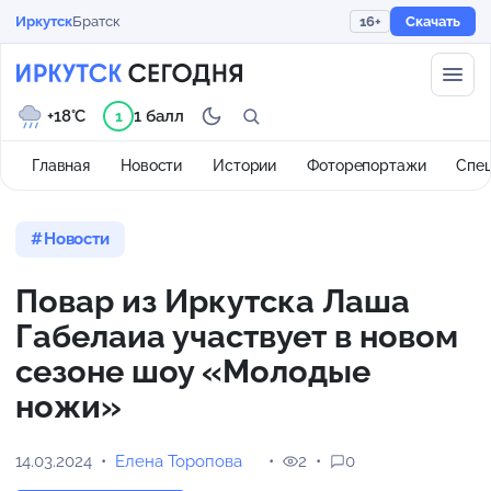
Иркутск
Братск
16+
Скачать
+18°C
1 балл
1
Главная
Новости
Истории
Фоторепортажи
Спе
Новости
Повар из Иркутска Лаша
Габелаиа участвует в новом
сезоне шоу «Молодые
ножи»
14.03.2024
Елена Торопова
2
0