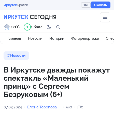
Иркутск
Братск
16+
Скачать
+21°C
1 балл
1
Главная
Новости
Истории
Фоторепортажи
Спе
Новости
В Иркутске дважды покажут
спектакль «Маленький
принц» с Сергеем
Безруковым (6+)
07.03.2024
Елена Торопова
0
0