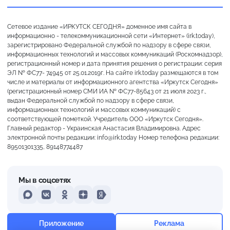
Сетевое издание «ИРКУТСК СЕГОДНЯ» доменное имя сайта в
информационно - телекоммуникационной сети «Интернет» (irk.today),
зарегистрировано Федеральной службой по надзору в сфере связи,
информационных технологий и массовых коммуникаций (Роскомнадзор),
регистрационный номер и дата принятия решения о регистрации: серия
ЭЛ № ФС77- 74945 от 25.01.2019г. На сайте irk.today размещаются в том
числе и материалы от информационного агентства «Иркутск Сегодня»
(регистрационный номер СМИ ИА № ФС77-85643 от 21 июля 2023 г.,
выдан Федеральной службой по надзору в сфере связи,
информационных технологий и массовых коммуникаций) с
соответствующей пометкой. Учредитель ООО «Иркутск Сегодня».
Главный редактор - Украинская Анастасия Владимировна. Адрес
электронной почты редакции: info@irk.today Номер телефона редакции:
89501301335, 89148774487
Мы в соцсетях
MAX
VKontakte
Odnoklassniki
Dzen
Yandex
+22°
Пасмурно
Приложение
Реклама