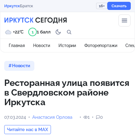
Иркутск
Братск
16+
Скачать
+22°C
1 балл
1
Главная
Новости
Истории
Фоторепортажи
Спе
Новости
Ресторанная улица появится
в Свердловском районе
Иркутска
07.03.2024
Анастасия Орлова
1
0
Читайте нас в MAX