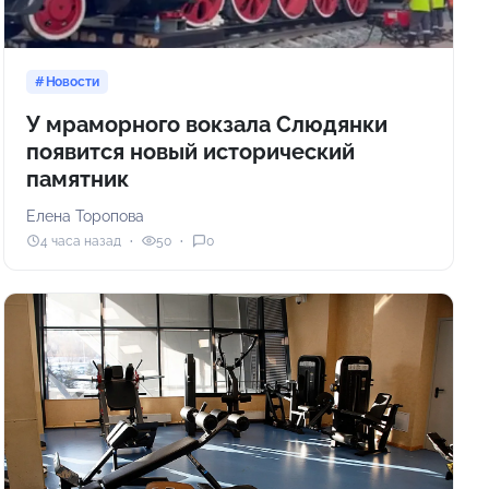
Новости
У мраморного вокзала Слюдянки
появится новый исторический
памятник
Елена Торопова
4 часа назад
50
0