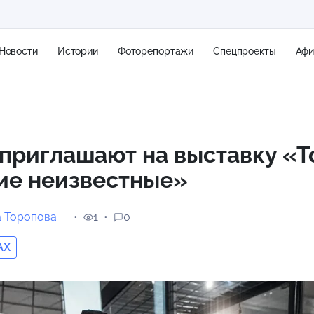
Новости
Истории
Фоторепортажи
Спецпроекты
Аф
+1
приглашают на выставку «Т
ие неизвестные»
23 м/с
а Торопова
1
0
AX