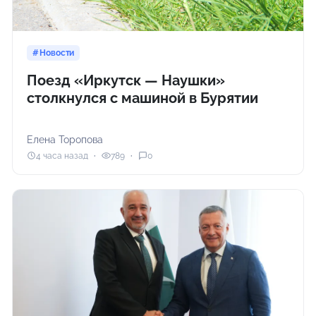
Новости
Поезд «Иркутск — Наушки»
столкнулся с машиной в Бурятии
Елена Торопова
4 часа назад
789
0