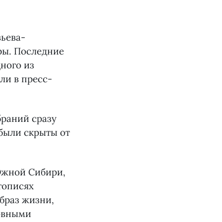
ьева-
ры. Последние
дного из
ли в пресс-
браний сразу
 были скрыты от
Южной Сибири,
тописях
браз жизни,
новными