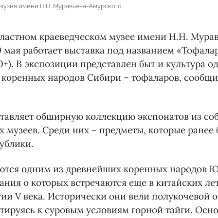
музея имени Н.Н. Муравьева-Амурского
ластном краеведческом музее имени Н.Н. Мурав
9 мая работает выставка под названием «Тофала
0+). В экспозиции представлен быт и культура о
коренных народов Сибири – тофаларов, сообщи
тавляет обширную коллекцию экспонатов из со
х музеев. Среди них – предметы, которые ранее
ублики.
ются одним из древнейших коренных народов 
ния о которых встречаются еще в китайских ле
ии V века. Исторически они вели полукочевой о
тируясь к суровым условиям горной тайги. Ос