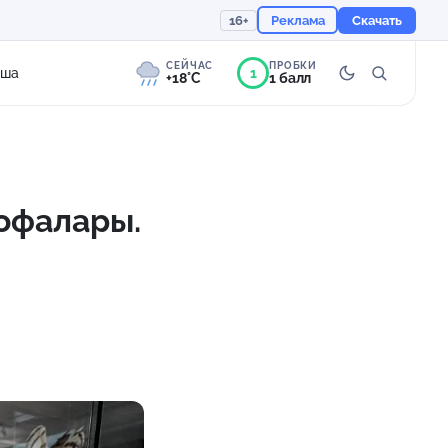
16+
Реклама
Скачать
СЕЙЧАС
ПРОБКИ
1
иша
+18°C
1 балл
8°
Слабая морось
Ощущается как +18
офалары.
758 мм
68%