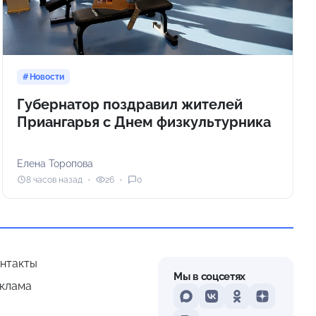
Новости
Губернатор поздравил жителей
Приангарья с Днем физкультурника
Елена Торопова
8 часов назад
26
0
нтакты
Мы в соцсетях
клама
MAX
VKontakte
Odnoklassniki
Dzen