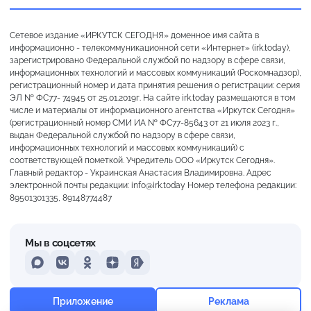
Сетевое издание «ИРКУТСК СЕГОДНЯ» доменное имя сайта в
информационно - телекоммуникационной сети «Интернет» (irk.today),
зарегистрировано Федеральной службой по надзору в сфере связи,
информационных технологий и массовых коммуникаций (Роскомнадзор),
регистрационный номер и дата принятия решения о регистрации: серия
ЭЛ № ФС77- 74945 от 25.01.2019г. На сайте irk.today размещаются в том
числе и материалы от информационного агентства «Иркутск Сегодня»
(регистрационный номер СМИ ИА № ФС77-85643 от 21 июля 2023 г.,
выдан Федеральной службой по надзору в сфере связи,
информационных технологий и массовых коммуникаций) с
соответствующей пометкой. Учредитель ООО «Иркутск Сегодня».
Главный редактор - Украинская Анастасия Владимировна. Адрес
электронной почты редакции: info@irk.today Номер телефона редакции:
89501301335, 89148774487
Мы в соцсетях
MAX
VKontakte
Odnoklassniki
Dzen
Yandex
+14°
Преимущественно ясно
Приложение
Реклама