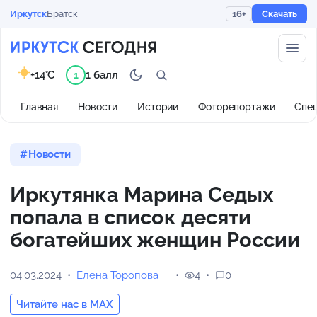
Иркутск
Братск
16+
Скачать
+14°C
1 балл
1
Главная
Новости
Истории
Фоторепортажи
Спе
Новости
Иркутянка Марина Седых
попала в список десяти
богатейших женщин России
04.03.2024
Елена Торопова
4
0
Читайте нас в MAX