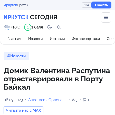
Иркутск
Братск
16+
Скачать
+18°C
1 балл
1
Главная
Новости
Истории
Фоторепортажи
Спе
Новости
Домик Валентина Распутина
отреставрировали в Порту
Байкал
06.09.2023
Анастасия Орлова
3
0
Читайте нас в MAX