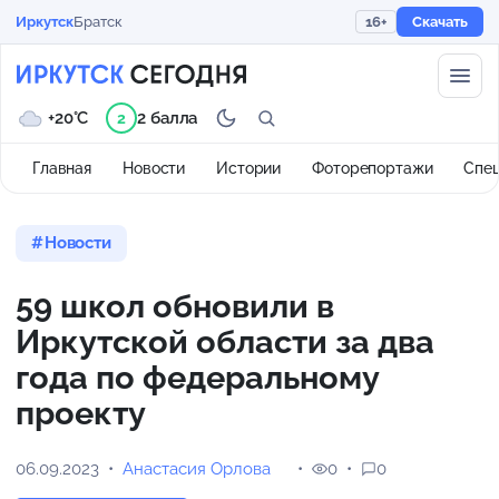
Иркутск
Братск
16+
Скачать
+20°C
2 балла
2
Главная
Новости
Истории
Фоторепортажи
Спе
Новости
59 школ обновили в
Иркутской области за два
года по федеральному
проекту
06.09.2023
Анастасия Орлова
0
0