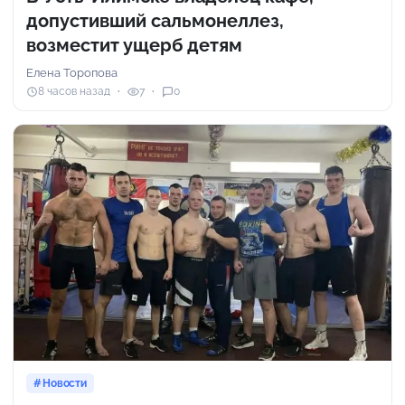
допустивший сальмонеллез,
возместит ущерб детям
Елена Торопова
8 часов назад
7
0
Новости