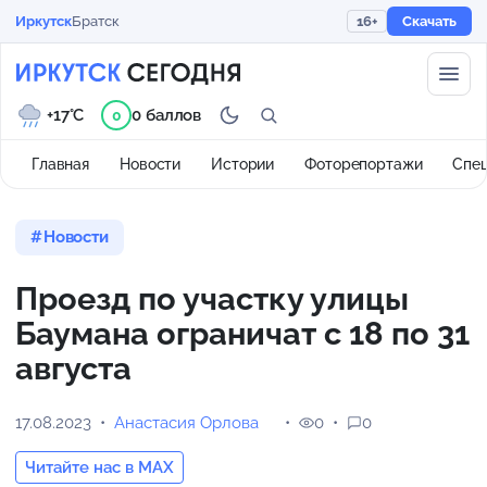
Иркутск
Братск
16+
Скачать
+17°C
0 баллов
0
Главная
Новости
Истории
Фоторепортажи
Спе
Новости
Проезд по участку улицы
Баумана ограничат с 18 по 31
августа
17.08.2023
Анастасия Орлова
0
0
Читайте нас в MAX