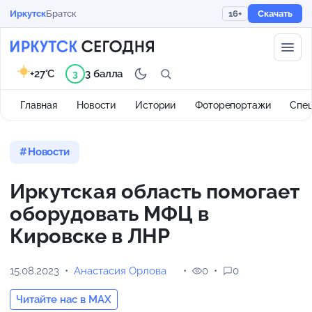
Иркутск
Братск
16+
Скачать
+27°C
3 балла
3
Главная
Новости
Истории
Фоторепортажи
Спе
Новости
Иркутская область помогает
оборудовать МФЦ в
Кировске в ЛНР
15.08.2023
Анастасия Орлова
0
0
Читайте нас в MAX