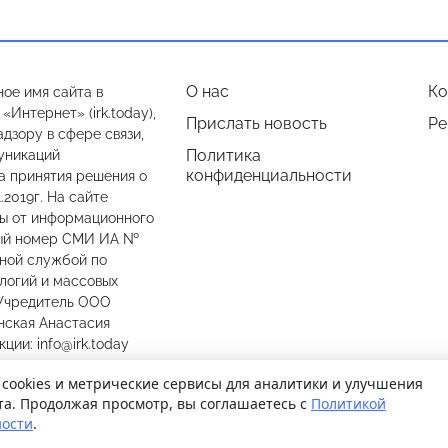
О нас
Ко
ое имя сайта в
Интернет» (irk.today),
Прислать новость
Ре
дзору в сфере связи,
Политика
уникаций
конфиденциальности
а принятия решения о
.2019г. На сайте
лы от информационного
ный номер СМИ ИА №
ьной службой по
логий и массовых
 Учредитель ООО
нская Анастасия
ии: info@irk.today
774487
 cookies и метрические сервисы для аналитики и улучшения
та. Продолжая просмотр, вы соглашаетесь с
Политикой
ости
.
© 2026
Иркутск Сегодня
. Поддержка сайта
WPSUPPORT