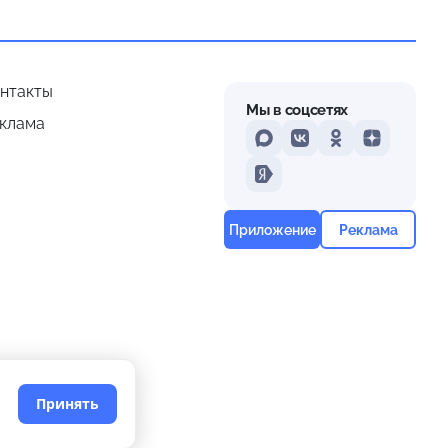
нтакты
Мы в соцсетях
клама
MAX
VKontakte
Odnoklassniki
Dzen
Yandex
Приложение
Реклама
Принять