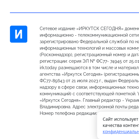
Сетевое издание «ИРКУТСК СЕГОДНЯ» доменн
информационно - телекоммуникационной сети «
зарегистрировано Федеральной службой по на
информационных технологий и массовых комм
(Роскомнадзор), регистрационный номер и дат
регистрации: серия ЭЛ № ФС77- 74945 от 25.01
irk.today размещаются в том числе и материа
агентства «Иркутск Сегодня» (регистрацион
ФС77-85643 от 21 июля 2023 г., выдан Федерал
надзору в сфере связи, информационных техно
коммуникаций) с соответствующей пометкой.
«Иркутск Сегодня». Главный редактор - Украи
Владимировна. Адрес электронной почты редакц
Номер телефона редакции: 89501301335, 89148
Сайт использует
качества контен
конфиденциальн