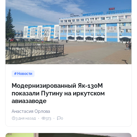
Новости
Модернизированный Як-130М
показали Путину на иркутском
авиазаводе
Анастасия Орлова
3 дня назад
373
0