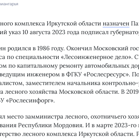
риангарья
ного комплекса Иркутской области
назначен
Па
й указ 10 августа 2023 года подписал губернато
н родился в 1986 году. Окончил Московский го
са по специальности «Лесоинженерное дело». С
ом по капитальному ремонту автомобильных доро
 ведущим инженером в ФГКУ «Рослесресурс». По
алистом, заместителем начальника контрольно
а лесного хозяйства Московской области. В 201
БУ «Рослесинфорг».
нял место замминистра лесного, охотничьего хоз
ания Республики Мордовия. И в марте 2023-го
терство лесного комплекса Иркутской области. 