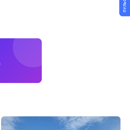
ПУЛЬС
.