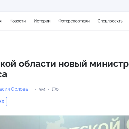
я
Новости
Истории
Фоторепортажи
Спецпроекты
+3
кой области новый министр
са
11 м/с
асия Орлова
4
0
AX