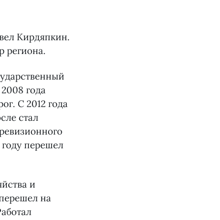
вел Кирдяпкин.
р региона.
сударственный
 2008 года
г. С 2012 года
сле стал
-ревизионного
9 году перешел
яйства и
 перешел на
Работал