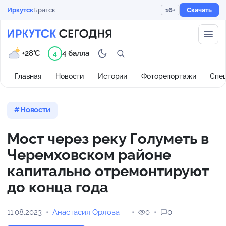
Иркутск
Братск
16+
Скачать
+28°C
4 балла
4
Главная
Новости
Истории
Фоторепортажи
Спе
Новости
Мост через реку Голуметь в
Черемховском районе
капитально отремонтируют
до конца года
11.08.2023
Анастасия Орлова
0
0