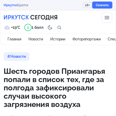
Иркутск
Братск
16+
Скачать
+19°C
1 балл
1
Главная
Новости
Истории
Фоторепортажи
Спе
Новости
Шесть городов Приангарья
попали в список тех, где за
полгода зафиксировали
случаи высокого
загрязнения воздуха