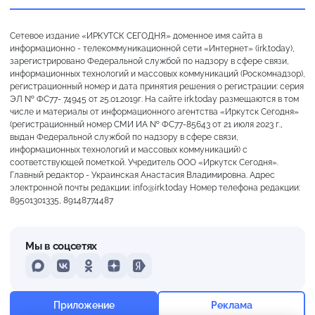
Сетевое издание «ИРКУТСК СЕГОДНЯ» доменное имя сайта в
информационно - телекоммуникационной сети «Интернет» (irk.today),
зарегистрировано Федеральной службой по надзору в сфере связи,
информационных технологий и массовых коммуникаций (Роскомнадзор),
регистрационный номер и дата принятия решения о регистрации: серия
ЭЛ № ФС77- 74945 от 25.01.2019г. На сайте irk.today размещаются в том
числе и материалы от информационного агентства «Иркутск Сегодня»
(регистрационный номер СМИ ИА № ФС77-85643 от 21 июля 2023 г.,
выдан Федеральной службой по надзору в сфере связи,
информационных технологий и массовых коммуникаций) с
соответствующей пометкой. Учредитель ООО «Иркутск Сегодня».
Главный редактор - Украинская Анастасия Владимировна. Адрес
электронной почты редакции: info@irk.today Номер телефона редакции:
89501301335, 89148774487
Мы в соцсетях
MAX
VKontakte
Odnoklassniki
Dzen
Yandex
+19°
Пасмурно
Приложение
Реклама