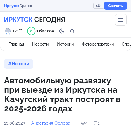
Иркутск
Братск
16+
Скачать
+21°C
0 баллов
0
Главная
Новости
Истории
Фоторепортажи
Спе
Новости
Автомобильную развязку
при выезде из Иркутска на
Качугский тракт построят в
2025-2026 годах
10.08.2023
Анастасия Орлова
4
1