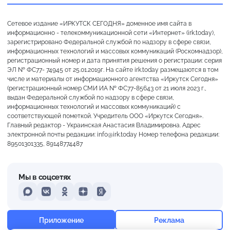
Сетевое издание «ИРКУТСК СЕГОДНЯ» доменное имя сайта в
информационно - телекоммуникационной сети «Интернет» (irk.today),
зарегистрировано Федеральной службой по надзору в сфере связи,
информационных технологий и массовых коммуникаций (Роскомнадзор),
регистрационный номер и дата принятия решения о регистрации: серия
ЭЛ № ФС77- 74945 от 25.01.2019г. На сайте irk.today размещаются в том
числе и материалы от информационного агентства «Иркутск Сегодня»
(регистрационный номер СМИ ИА № ФС77-85643 от 21 июля 2023 г.,
выдан Федеральной службой по надзору в сфере связи,
информационных технологий и массовых коммуникаций) с
соответствующей пометкой. Учредитель ООО «Иркутск Сегодня».
Главный редактор - Украинская Анастасия Владимировна. Адрес
электронной почты редакции: info@irk.today Номер телефона редакции:
89501301335, 89148774487
Мы в соцсетях
MAX
VKontakte
Odnoklassniki
Dzen
Yandex
+21°
Слабая морось
Приложение
Реклама
Ощущается как +21