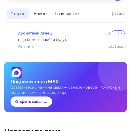
Старые
Новые
Популярные
1
1
Ароматный Агнец
0
+
−
еще больше пробки будут....
Ответить
10.08.2023
Подпишитесь в MAX
Оставайтесь с нами на связи — свежие новости Иркутска и
области прямо в мессенджере.
Открыть канал →