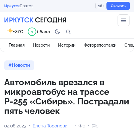
Иркутск
Братск
16+
Скачать
+21°C
1 балл
1
Главная
Новости
Истории
Фоторепортажи
Спе
Новости
Автомобиль врезался в
микроавтобус на трассе
Р-255 «Сибирь». Пострадали
пять человек
02.08.2023
Елена Торопова
0
0