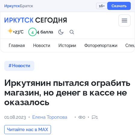
Иркутск
Братск
16+
Скачать
+23°C
4 балла
4
Главная
Новости
Истории
Фоторепортажи
Спе
Новости
Иркутянин пытался ограбить
магазин, но денег в кассе не
оказалось
01.08.2023
Елена Торопова
0
1
Читайте нас в MAX