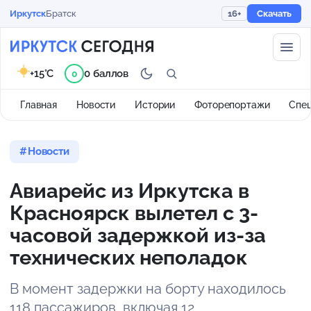
Иркутск
Братск
16+
Скачать
+15°C
0 баллов
0
Главная
Новости
Истории
Фоторепортажи
Спе
Новости
Авиарейс из Иркутска в
Красноярск вылетел с 3-
часовой задержкой из-за
технических неполадок
В момент задержки на борту находилось
118 пассажиров, включая 12