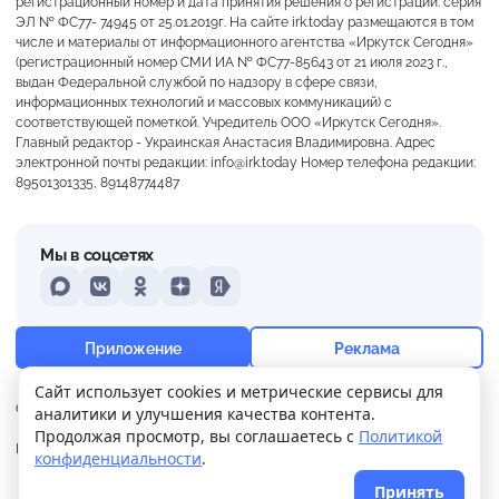
регистрационный номер и дата принятия решения о регистрации: серия
ЭЛ № ФС77- 74945 от 25.01.2019г. На сайте irk.today размещаются в том
числе и материалы от информационного агентства «Иркутск Сегодня»
(регистрационный номер СМИ ИА № ФС77-85643 от 21 июля 2023 г.,
выдан Федеральной службой по надзору в сфере связи,
информационных технологий и массовых коммуникаций) с
соответствующей пометкой. Учредитель ООО «Иркутск Сегодня».
Главный редактор - Украинская Анастасия Владимировна. Адрес
электронной почты редакции: info@irk.today Номер телефона редакции:
89501301335, 89148774487
Мы в соцсетях
MAX
VKontakte
Odnoklassniki
Dzen
Yandex
+15°
Преимущественно ясно
Приложение
Реклама
Ощущается как +15
Сайт использует cookies и метрические сервисы для
О нас
Контакты
Прислать новость
аналитики и улучшения качества контента.
8 м/с
761 мм
94%
Продолжая просмотр, вы соглашаетесь с
Политикой
Политика
Реклама
конфиденциальности
.
конфиденциальности
Принять