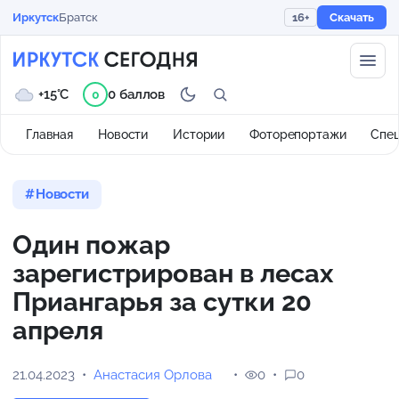
Иркутск
Братск
16+
Скачать
+15°C
0 баллов
0
Главная
Новости
Истории
Фоторепортажи
Спе
Новости
Один пожар
зарегистрирован в лесах
Приангарья за сутки 20
апреля
21.04.2023
Анастасия Орлова
0
0