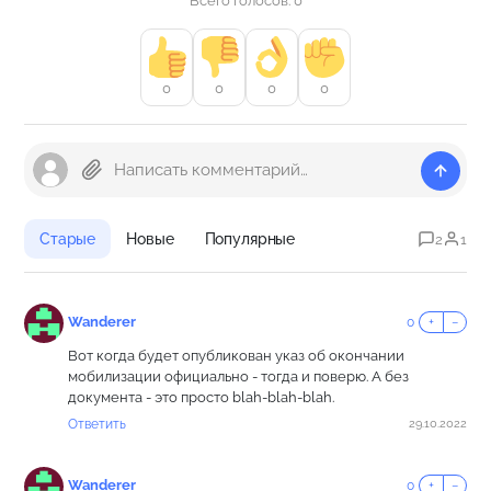
Всего голосов: 0
0
0
0
0
Старые
Новые
Популярные
2
1
Wanderer
0
+
−
Вот когда будет опубликован указ об окончании
мобилизации официально - тогда и поверю. А без
документа - это просто blah-blah-blah.
Ответить
29.10.2022
Wanderer
0
+
−