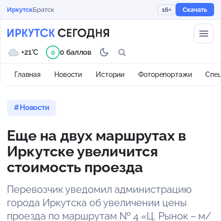
Иркутск
Братск
16+
Скачать
+21°C
0 баллов
0
Главная
Новости
Истории
Фоторепортажи
Спе
Новости
Еще на двух маршрутах в
Иркутске увеличится
стоимость проезда
Перевозчик уведомил администрацию
города Иркутска об увеличении цены
проезда по маршрутам № 4 «Ц. Рынок – м/