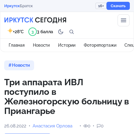
Иркутск
Братск
16+
Скачать
+28°C
3 балла
3
Главная
Новости
Истории
Фоторепортажи
Спе
Новости
Три аппарата ИВЛ
поступило в
Железногорскую больницу в
Приангарье
26.08.2022
Анастасия Орлова
0
0