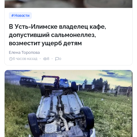
Новости
В Усть-Илимске владелец кафе,
допустивший сальмонеллез,
возместит ущерб детям
Елена Торопова
6 часов назад
8
0