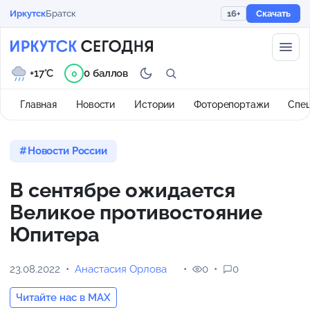
Иркутск
Братск
16+
Скачать
+17°C
0 баллов
0
Главная
Новости
Истории
Фоторепортажи
Спе
Новости России
В сентябре ожидается
Великое противостояние
Юпитера
23.08.2022
Анастасия Орлова
0
0
Читайте нас в MAX