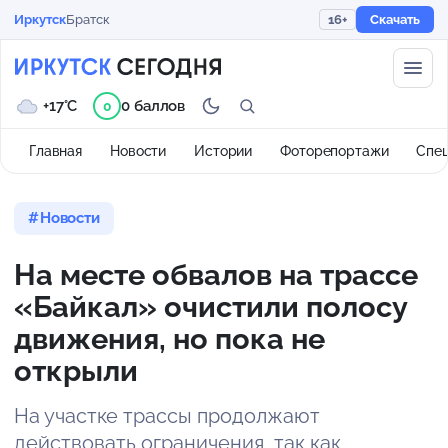
Иркутск
Братск
16+
Скачать
+17°C
0 баллов
0
Главная
Новости
Истории
Фоторепортажи
Спе
Новости
На месте обвалов на трассе
«Байкал» очистили полосу
движения, но пока не
открыли
На участке трассы продолжают
действовать ограничения, так как