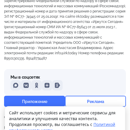
зарегистрировано Федеральной службой по надзору в сфере связи,
информационных технологий и массовых коммуникаций (Роскомнадзор),
регистрационный номер и дата принятия решения о регистрации: серия
ЭЛ № ФС77- 74945 от 25.01.2019г. На сайте irk.today размещаются в том
числе и материалы от информационного агентства «Иркутск Сегодня»
(регистрационный номер СМИ ИА № ФС77-85643 от 21 июля 2023 г.,
выдан Федеральной службой по надзору в сфере связи,
информационных технологий и массовых коммуникаций) с
соответствующей пометкой. Учредитель ООО «Иркутск Сегодня».
Главный редактор - Украинская Анастасия Владимировна. Адрес
электронной почты редакции: info@irk.today Номер телефона редакции:
89501301335, 89148774487
Мы в соцсетях
MAX
VKontakte
Odnoklassniki
Dzen
Yandex
+17°
Пасмурно
Приложение
Реклама
Ощущается как +17
Сайт использует cookies и метрические сервисы для
О нас
Контакты
Прислать новость
аналитики и улучшения качества контента.
6 м/с
757 мм
99%
Продолжая просмотр, вы соглашаетесь с
Политикой
Политика
Реклама
конфиденциальности