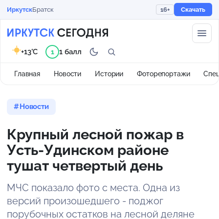
Иркутск
Братск
16+
Скачать
+13°C
1 балл
1
Главная
Новости
Истории
Фоторепортажи
Спе
Новости
Крупный лесной пожар в
Усть-Удинском районе
тушат четвертый день
МЧС показало фото с места. Одна из
версий произошедшего - поджог
порубочных остатков на лесной деляне