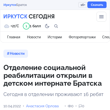
Иркутск
Братск
16+
Скачать
+21°C
1 балл
1
Главная
Новости
Истории
Фоторепортажи
Спе
Новости
Отделение социальной
реабилитации открыли в
детском интернате Братска
Сегодня в отделении проживают 16 ребят
10.04.2022
Анастасия Орлова
0
0