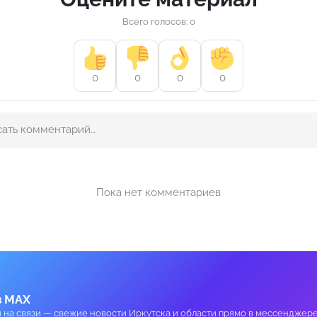
Всего голосов: 0
0
0
0
0
Пока нет комментариев
в MAX
и на связи — свежие новости Иркутска и области прямо в мессенджере