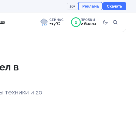
16+
Реклама
Скачать
СЕЙЧАС
ПРОБКИ
2
ша
+17°C
2 балла
7°
Слабая морось
Ощущается как +17
ел в
759 мм
74%
ы техники и 20