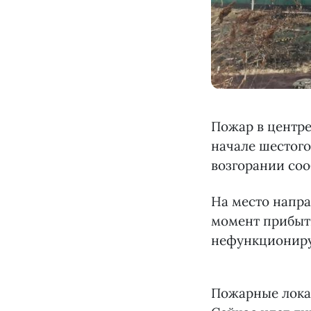
Пожар в центре
начале шестого
возгорании соо
На место напр
момент прибыти
нефункциониру
Пожарные локал