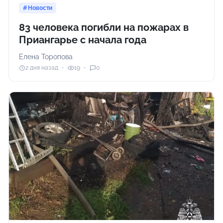
Новости
83 человека погибли на пожарах в
Приангарье с начала года
Елена Торопова
2 дня назад
19
0