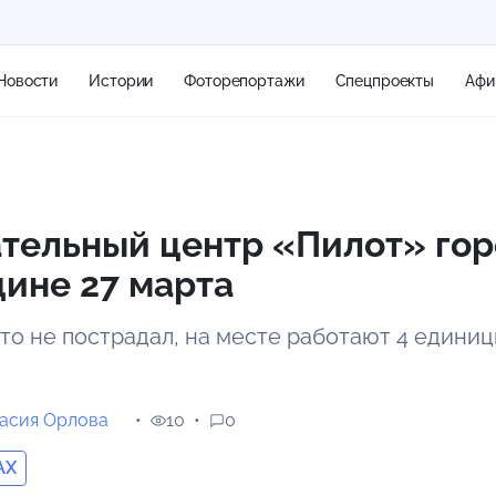
Новости
Истории
Фоторепортажи
Спецпроекты
Афи
+1
тельный центр «Пилот» гор
ине 27 марта
21 м/с
то не пострадал, на месте работают 4 единиц
асия Орлова
10
0
AX