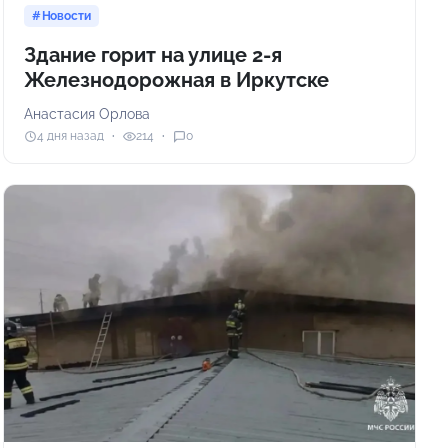
Новости
Здание горит на улице 2-я
Железнодорожная в Иркутске
Анастасия Орлова
4 дня назад
214
0