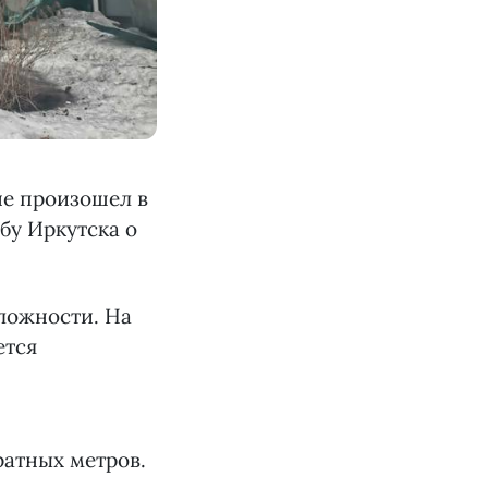
не произошел в
бу Иркутска о
ложности. На
ется
ратных метров.