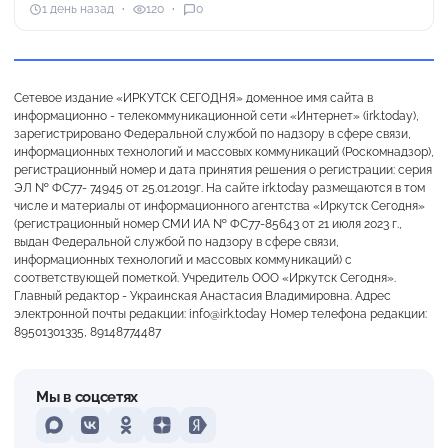
1 день назад
120
0
Сетевое издание «ИРКУТСК СЕГОДНЯ» доменное имя сайта в
информационно - телекоммуникационной сети «Интернет» (irk.today),
зарегистрировано Федеральной службой по надзору в сфере связи,
информационных технологий и массовых коммуникаций (Роскомнадзор),
регистрационный номер и дата принятия решения о регистрации: серия
ЭЛ № ФС77- 74945 от 25.01.2019г. На сайте irk.today размещаются в том
числе и материалы от информационного агентства «Иркутск Сегодня»
(регистрационный номер СМИ ИА № ФС77-85643 от 21 июля 2023 г.,
выдан Федеральной службой по надзору в сфере связи,
информационных технологий и массовых коммуникаций) с
соответствующей пометкой. Учредитель ООО «Иркутск Сегодня».
Главный редактор - Украинская Анастасия Владимировна. Адрес
электронной почты редакции: info@irk.today Номер телефона редакции:
89501301335, 89148774487
Мы в соцсетях
MAX
VKontakte
Odnoklassniki
Dzen
Yandex