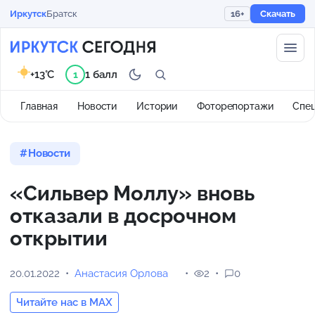
Иркутск
Братск
16+
Скачать
+13°C
1 балл
1
Главная
Новости
Истории
Фоторепортажи
Спе
Новости
«Сильвер Моллу» вновь
отказали в досрочном
открытии
20.01.2022
Анастасия Орлова
2
0
Читайте нас в MAX