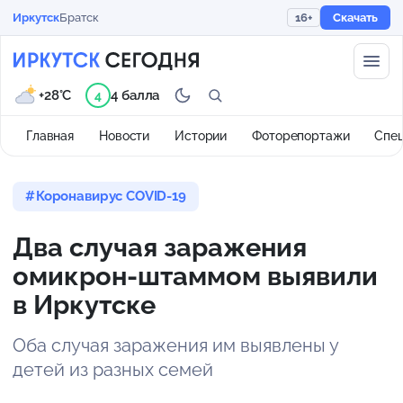
Иркутск
Братск
16+
Скачать
+28°C
4 балла
4
Главная
Новости
Истории
Фоторепортажи
Спе
Коронавирус COVID-19
Два случая заражения
омикрон-штаммом выявили
в Иркутске
Оба случая заражения им выявлены у
детей из разных семей