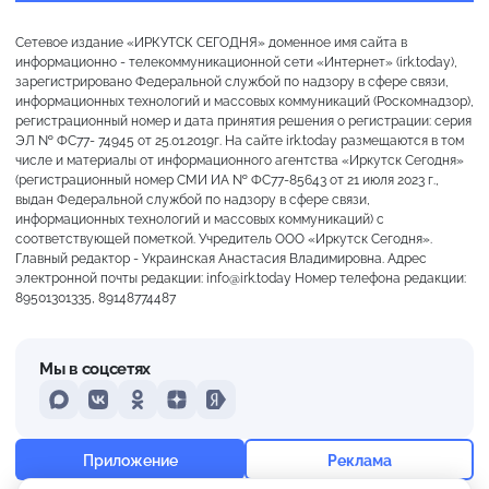
Сетевое издание «ИРКУТСК СЕГОДНЯ» доменное имя сайта в
информационно - телекоммуникационной сети «Интернет» (irk.today),
зарегистрировано Федеральной службой по надзору в сфере связи,
информационных технологий и массовых коммуникаций (Роскомнадзор),
регистрационный номер и дата принятия решения о регистрации: серия
ЭЛ № ФС77- 74945 от 25.01.2019г. На сайте irk.today размещаются в том
числе и материалы от информационного агентства «Иркутск Сегодня»
(регистрационный номер СМИ ИА № ФС77-85643 от 21 июля 2023 г.,
выдан Федеральной службой по надзору в сфере связи,
информационных технологий и массовых коммуникаций) с
соответствующей пометкой. Учредитель ООО «Иркутск Сегодня».
Главный редактор - Украинская Анастасия Владимировна. Адрес
электронной почты редакции: info@irk.today Номер телефона редакции:
89501301335, 89148774487
Мы в соцсетях
MAX
VKontakte
Odnoklassniki
Dzen
Yandex
+28°
Переменная облачность
Приложение
Реклама
Ощущается как +28