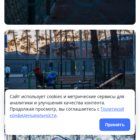
+12°
Ясно
Ощущается как +12
Сайт использует cookies и метрические сервисы для
аналитики и улучшения качества контента.
10 м/с
762 мм
92%
Продолжая просмотр, вы соглашаетесь с
Политикой
конфиденциальности
.
Принять