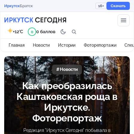
Иркутск
Братск
16+
Скачать
+12°C
0 баллов
0
Главная
Новости
Истории
Фоторепортажи
Спе
Новости
Как преобразилась
Каштаковская роща в
Иркутске.
Фоторепортаж
Редакция "Иркутск Сегодня" побывала в