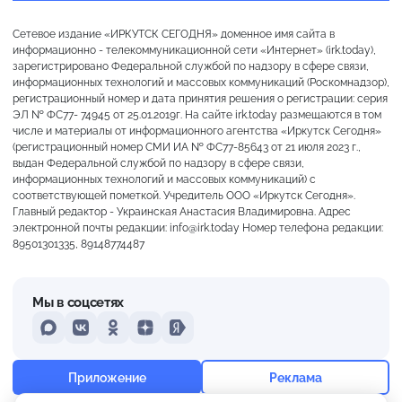
Сетевое издание «ИРКУТСК СЕГОДНЯ» доменное имя сайта в
информационно - телекоммуникационной сети «Интернет» (irk.today),
зарегистрировано Федеральной службой по надзору в сфере связи,
информационных технологий и массовых коммуникаций (Роскомнадзор),
регистрационный номер и дата принятия решения о регистрации: серия
ЭЛ № ФС77- 74945 от 25.01.2019г. На сайте irk.today размещаются в том
числе и материалы от информационного агентства «Иркутск Сегодня»
(регистрационный номер СМИ ИА № ФС77-85643 от 21 июля 2023 г.,
выдан Федеральной службой по надзору в сфере связи,
информационных технологий и массовых коммуникаций) с
соответствующей пометкой. Учредитель ООО «Иркутск Сегодня».
Главный редактор - Украинская Анастасия Владимировна. Адрес
электронной почты редакции: info@irk.today Номер телефона редакции:
89501301335, 89148774487
Мы в соцсетях
MAX
VKontakte
Odnoklassniki
Dzen
Yandex
+28°
Переменная облачность
Приложение
Реклама
Ощущается как +28