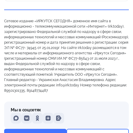
Сетевое издание «ИРКУТСК СЕГОДНЯ» доменное имя сайта в
информационно - телекоммуникационной сети «Интернет» (irk.today),
зарегистрировано Федеральной службой по надзору в сфере связи,
информационных технологий и массовых коммуникаций (Роскомнадзор),
регистрационный номер и дата принятия решения о регистрации: серия
ЭЛ № ФС77- 74945 от 25.01.2019г. На сайте irk.today размещаются в том
числе и материалы от информационного агентства «Иркутск Сегодня»
(регистрационный номер СМИ ИА № ФС77-85643 от 21 июля 2023 г.,
выдан Федеральной службой по надзору в сфере связи,
информационных технологий и массовых коммуникаций) с
соответствующей пометкой. Учредитель ООО «Иркутск Сегодня».
Главный редактор - Украинская Анастасия Владимировна. Адрес
электронной почты редакции: info@irk.today Номер телефона редакции:
89501301335, 89148774487
Мы в соцсетях
MAX
VKontakte
Odnoklassniki
Dzen
Yandex
Пасмурно