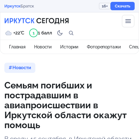
Иркутск
Братск
16+
Скачать
+22°C
1 балл
1
Главная
Новости
Истории
Фоторепортажи
Спе
Новости
Семьям погибших и
пострадавшим в
авиапроисшествии в
Иркутской области окажут
помощь