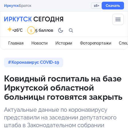
Иркутск
Братск
16+
Скачать
+26°C
5 баллов
5
Главная
Новости
Истории
Фоторепортажи
Спе
Коронавирус COVID-19
Ковидный госпиталь на базе
Иркутской областной
больницы готовятся закрыть
Актуальные данные по коронавирусу
представили на заседании депутатского
штаба в Законодательном собрании