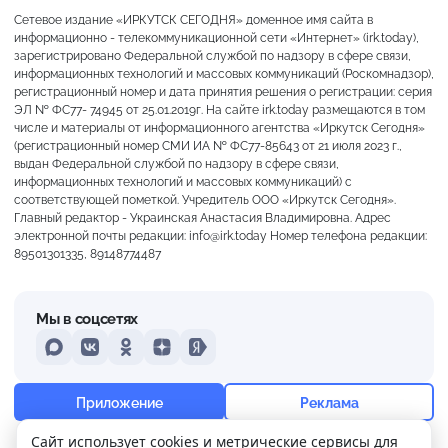
Сетевое издание «ИРКУТСК СЕГОДНЯ» доменное имя сайта в
информационно - телекоммуникационной сети «Интернет» (irk.today),
зарегистрировано Федеральной службой по надзору в сфере связи,
информационных технологий и массовых коммуникаций (Роскомнадзор),
регистрационный номер и дата принятия решения о регистрации: серия
ЭЛ № ФС77- 74945 от 25.01.2019г. На сайте irk.today размещаются в том
числе и материалы от информационного агентства «Иркутск Сегодня»
(регистрационный номер СМИ ИА № ФС77-85643 от 21 июля 2023 г.,
выдан Федеральной службой по надзору в сфере связи,
информационных технологий и массовых коммуникаций) с
соответствующей пометкой. Учредитель ООО «Иркутск Сегодня».
Главный редактор - Украинская Анастасия Владимировна. Адрес
электронной почты редакции: info@irk.today Номер телефона редакции:
89501301335, 89148774487
Мы в соцсетях
MAX
VKontakte
Odnoklassniki
Dzen
Yandex
+21°
Слабая морось
Приложение
Реклама
Ощущается как +21
Сайт использует cookies и метрические сервисы для