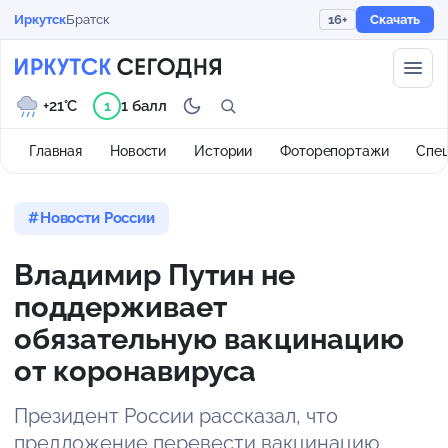
Иркутск
Братск
16+
Скачать
+21°C
1 балл
1
Главная
Новости
Истории
Фоторепортажи
Спе
Новости России
Владимир Путин не
поддерживает
обязательную вакцинацию
от коронавируса
Президент России рассказал, что
предложение перевести вакцинацию