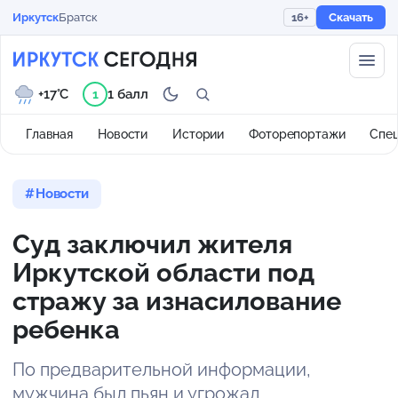
Иркутск
Братск
16+
Скачать
+17°C
1 балл
1
Главная
Новости
Истории
Фоторепортажи
Спе
Новости
Суд заключил жителя
Иркутской области под
стражу за изнасилование
ребенка
По предварительной информации,
мужчина был пьян и угрожал