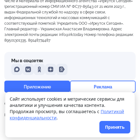
числе и материалы от информационного агентства «Иркутск Сегодня»
(регистрационный номер СМИ ИА № ФС77-85643 от 21 июля 2023 г.,
выдан Федеральной службой по надзору в сфере связи,
информационных технологий и массовых коммуникаций) с
соответствующей пометкой. Учредитель ООО «Иркутск Сегодня».
Главный редактор - Украинская Анастасия Владимировна. Адрес
электронной почты редакции: info@irk.today Номер телефона редакции:
89501301335, 89148774487
Мы в соцсетях
MAX
VKontakte
Odnoklassniki
Dzen
Yandex
+17°
Слабая морось
Приложение
Реклама
Ощущается как +17
Сайт использует cookies и метрические сервисы для
О нас
Контакты
Прислать новость
аналитики и улучшения качества контента.
23 м/с
758 мм
69%
Продолжая просмотр, вы соглашаетесь с
Политикой
Политика
Реклама
конфиденциальности
.
конфиденциальности
Принять
© 2026
Иркутск Сегодня
. Поддержка сайта
WPSUPPORT