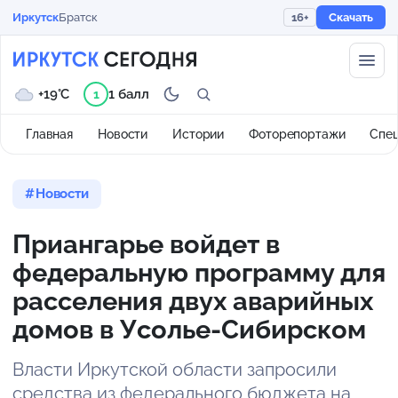
Иркутск
Братск
16+
Скачать
+19°C
1 балл
1
Главная
Новости
Истории
Фоторепортажи
Спе
Новости
Приангарье войдет в
федеральную программу для
расселения двух аварийных
домов в Усолье-Сибирском
Власти Иркутской области запросили
средства из федерального бюджета на