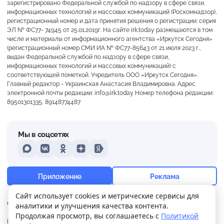
зарегистрировано Федеральной службой по надзору в сфере связи,
информационных технологий и массовых коммуникаций (Роскомнадзор),
регистрационный номер и дата принятия решения о регистрации: серия
ЭЛ № ФС77- 74945 от 25.01.2019г. На сайте irk.today размещаются в том
числе и материалы от информационного агентства «Иркутск Сегодня»
(регистрационный номер СМИ ИА № ФС77-85643 от 21 июля 2023 г.,
выдан Федеральной службой по надзору в сфере связи,
информационных технологий и массовых коммуникаций) с
соответствующей пометкой. Учредитель ООО «Иркутск Сегодня».
Главный редактор - Украинская Анастасия Владимировна. Адрес
электронной почты редакции: info@irk.today Номер телефона редакции:
89501301335, 89148774487
Мы в соцсетях
MAX
VKontakte
Odnoklassniki
Dzen
Yandex
+13°
Ясно
Приложение
Реклама
Ощущается как +13
Сайт использует cookies и метрические сервисы для
О нас
Контакты
Прислать новость
аналитики и улучшения качества контента.
9 м/с
762 мм
91%
Продолжая просмотр, вы соглашаетесь с
Политикой
Политика
Реклама