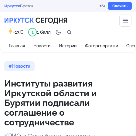
Иркутск
Братск
16+
Скачать
+13°C
1 балл
1
Главная
Новости
Истории
Фоторепортажи
Спе
Новости
Институты развития
Иркутской области и
Бурятии подписали
соглашение о
сотрудничестве