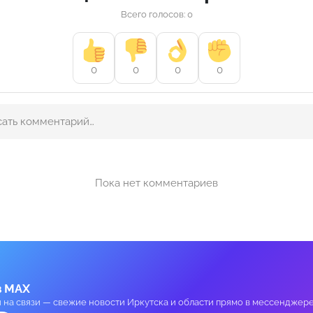
Всего голосов: 0
0
0
0
0
Пока нет комментариев
в MAX
и на связи — свежие новости Иркутска и области прямо в мессенджере