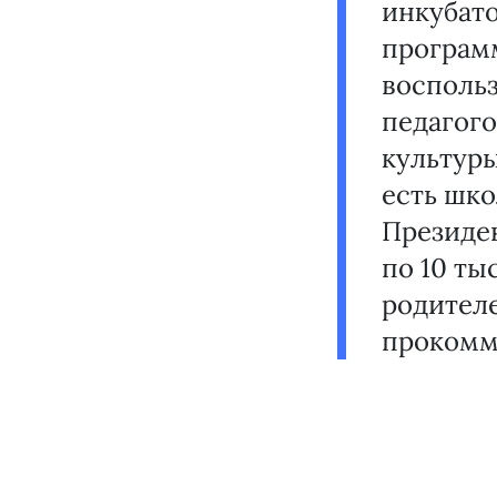
инкубато
програм
воспольз
педагого
культуры
есть шко
Президе
по 10 ты
родителе
прокомм