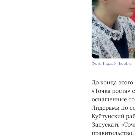
Фото: https://irkobl.ru
До конца этого
«Точка роста» 
оснащенные со
Лидерами по со
Куйтунский рай
Запускать «Точк
правительство.