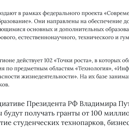
оздают в рамках федерального проекта «Соврем
бразование». Они направлены на обеспечение д
ающимися основных и дополнительных образов
вого, естественнонаучного, технического и гу
егионе действует 102 «Точки роста», в которых о
ия по предметным областям «Технология», «Инф
сности жизнедеятельности». На их базе занима
ков.
иативе Президента РФ Владимира Пут
ы будут получать гранты от 100 милли
тие студенческих технопарков, бизне