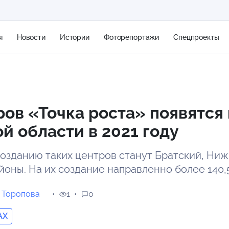
я
Новости
Истории
Фоторепортажи
Спецпроекты
+2
ров «Точка роста» появятся 
й области в 2021 году
15 м/с
озданию таких центров станут Братский, Ни
йоны. На их создание направленно более 140,
 Торопова
1
0
AX