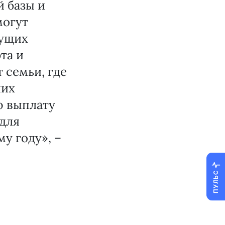
й базы и
могут
дущих
та и
 семьи, где
них
ю выплату
 для
у году», –
ПУЛЬС