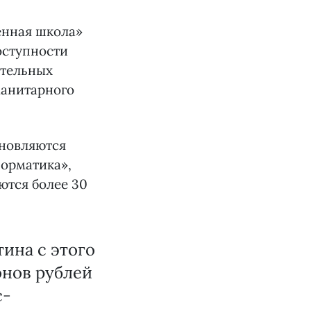
енная школа»
оступности
ательных
манитарного
бновляются
орматика»,
ются более 30
ина с этого
онов рублей
с-