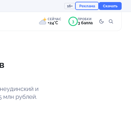
16+
Реклама
Скачать
СЕЙЧАС
ПРОБКИ
3
+24°C
3 балла
4°
Переменная
облачность
в
Ощущается как +24
754 мм
71%
жнеудинский и
5 млн рублей.