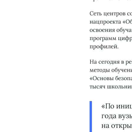
Сеть центров с
нацпроекта «О
освоения обуч
программ цифро
профилей.
На сегодня в р
методы обучен
«Основы безопа
тысяч школьни
«По иниц
года вуз
на откры