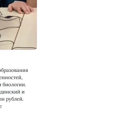
 образования
енностей,
 биологии.
удинский и
лн рублей.
е