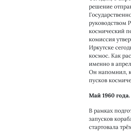
решение отправ
Государственно
руководством Р
космический по
комиссия утвер
Иркутске сегод
космос. Как ра
именно в апрел
Он напомнил, к
пусков космич
Май 1960 года
В рамках подго
запусков кораб
стартовала трё