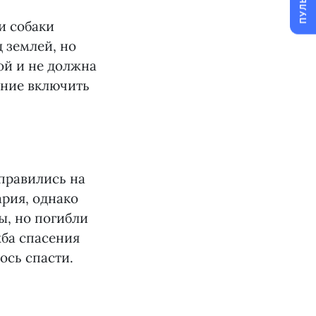
ПУЛЬС
и собаки
 землей, но
ой и не должна
ение включить
тправились на
ария, однако
ы, но погибли
жба спасения
ось спасти.