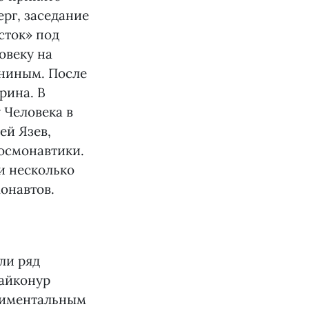
ерг, заседание
сток» под
овеку на
аниным. После
рина. В
 Человека в
ей Язев,
космонавтики.
ли несколько
онавтов.
ли ряд
Байконур
ериментальным