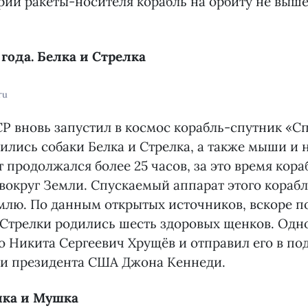
рии ракеты-носителя корабль на орбиту не выше
0 года. Белка и Стрелка
ru
СР вновь запустил в космос корабль-спутник «С
дились собаки Белка и Стрелка, а также мыши и 
т продолжался более 25 часов, за это время кора
вокруг Земли. Спускаемый аппарат этого кораб
млю. По данным открытых источников, вскоре п
Стрелки родились шесть здоровых щенков. Одно
 Никита Сергеевич Хрущёв и отправил его в по
ри президента США Джона Кеннеди.
елка и Мушка