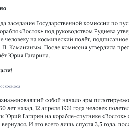
ено
года заседание Государственной комиссии по пус
орабля «Восток» под руководством Руднева утве
е человеку на космический полёт, подписанное 
. П. Каманиным. После комиссия утвердила пр
лёт Юрия Гагарина.
хали!
Роскосмоса
 ознаменовавший собой начало эры пилотируем
0 лет назад, 12 апреля 1961 года человек полете
к Юрий Гагарин на корабле-спутнике «Восток»
вернулся. И это всего лишь спустя 3,5 года, посл