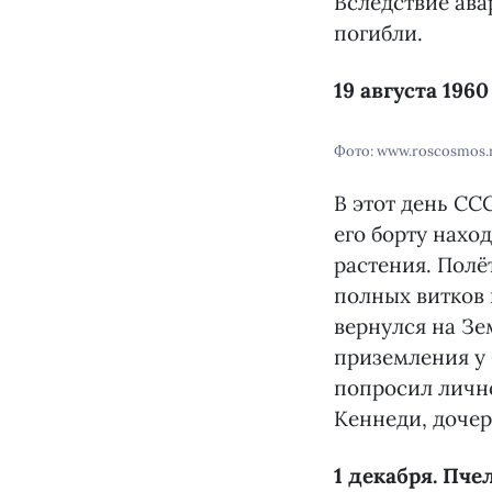
Вследствие ава
погибли.
19 августа 196
Фото: www.roscosmos.
В этот день СС
его борту нахо
растения. Полё
полных витков 
вернулся на Зе
приземления у 
попросил лично
Кеннеди, доче
1 декабря. Пч