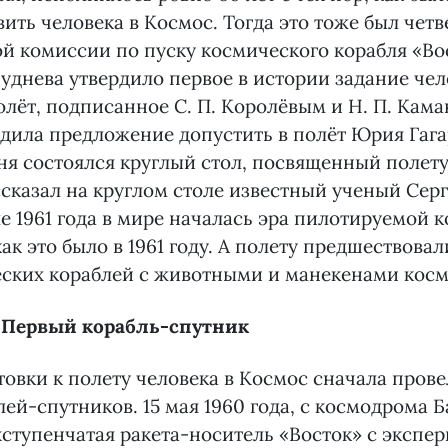
ить человека в Космос. Тогда это тоже был четв
й комиссии по пуску космического корабля «Во
уднева утвердило первое в истории задание чел
лёт, подписанное С. П. Королёвым и Н. П. Кам
дила предложение допустить в полёт Юрия Гага
ня состоялся круглый стол, посвященный полету
ссказал на круглом столе известный ученый Серг
е 1961 года в мире началась эра пилотируемой 
ак это было в 1961 году. А полету предшествова
еских кораблей с животными и манекенами косм
. Первый корабль-спутник
товки к полету человека в Космос сначала прове
лей-спутников. 15 мая 1960 года, с космодрома 
хступенчатая ракета-носитель «Восток» с эксп