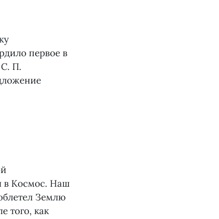
ку
рдило первое в
С. П.
едложение
ой
л в Космос. Наш
 облетел Землю
е того, как