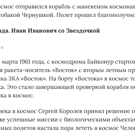
космос отправился корабль с манекеном космона
собакой Чернушкой. Полет прошел благополучно
года. Иван Иванович со Звездочкой
ru
5 марта 1961 года, с космодрома Байконур старто
я ракета-носитель «Восток» с вторым летным п
ка 3КА «Восток». На борту «Востока» в космос т
ка. Это стало завершающей проверкой корабля 
ка в космос.
века в космос Сергей Королев принял решение о
ве успешные миссии с биологическими объектам
чных полетов настала пора лететь в космос Чело