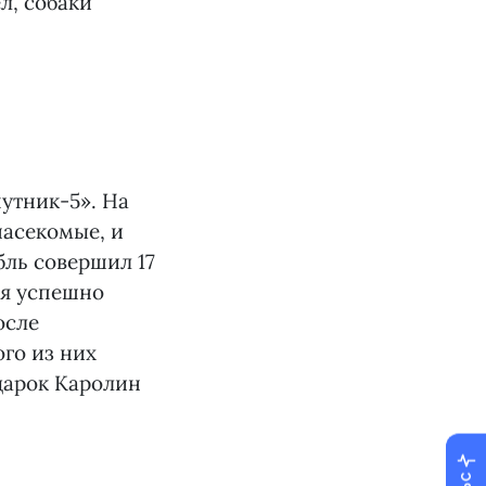
л, собаки
путник-5». На
насекомые, и
бль совершил 17
ля успешно
осле
го из них
дарок Каролин