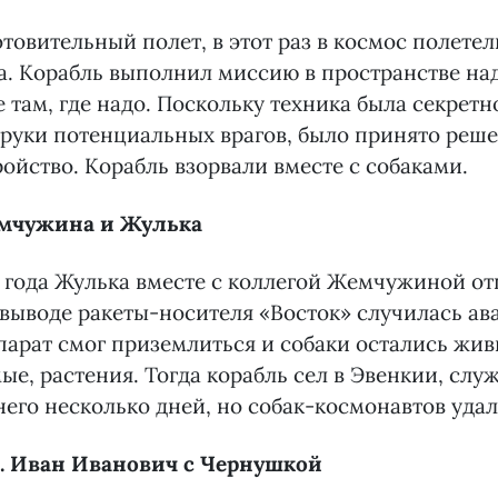
товительный полет, в этот раз в космос полетел
. Корабль выполнил миссию в пространстве над
 там, где надо. Поскольку техника была секретн
 руки потенциальных врагов, было принято реш
ойство. Корабль взорвали вместе с собаками.
емчужина и Жулька
0 года Жулька вместе с коллегой Жемчужиной о
 выводе ракеты-носителя «Восток» случилась ав
арат смог приземлиться и собаки остались жив
ые, растения. Тогда корабль сел в Эвенкии, слу
него несколько дней, но собак-космонавтов удал
да. Иван Иванович с Чернушкой