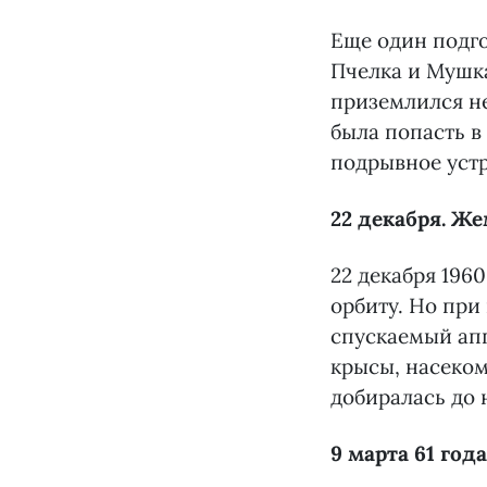
Еще один подго
Пчелка и Мушка
приземлился не
была попасть в
подрывное устр
22 декабря. Ж
22 декабря 196
орбиту. Но при
спускаемый апп
крысы, насеком
добиралась до 
9 марта 61 го