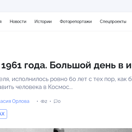
я
Новости
Истории
Фоторепортажи
Спецпроекты
+2
 1961 года. Большой день в 
11 м/с
еля, исполнилось ровно 60 лет с тех пор, как 
вить человека в Космос...
тасия Орлова
2
0
AX