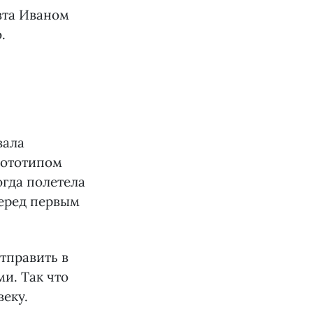
вта Иваном
.
вала
рототипом
огда полетела
перед первым
тправить в
и. Так что
веку.