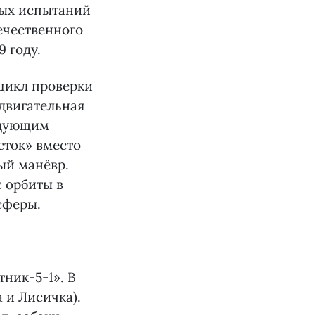
ных испытаний
ечественного
 году.
цикл проверки
 двигательная
едующим
сток» вместо
ый манёвр.
 орбиты в
сферы.
ник-5-1». В
 и Лисичка).