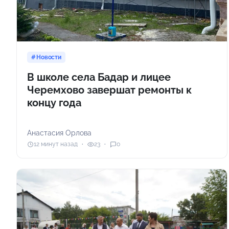
Новости
В школе села Бадар и лицее
Черемхово завершат ремонты к
концу года
Анастасия Орлова
12 минут назад
23
0