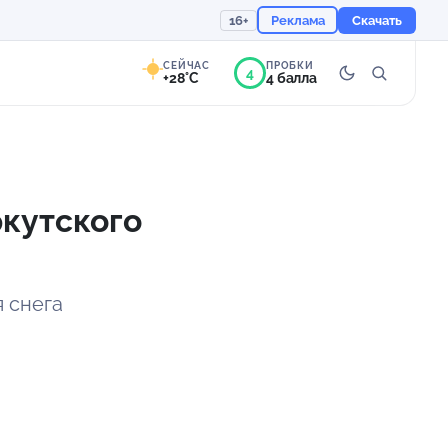
16+
Реклама
Скачать
СЕЙЧАС
ПРОБКИ
4
+28°C
4 балла
8°
Ясно
Ощущается как +28
кутского
755 мм
56%
я снега