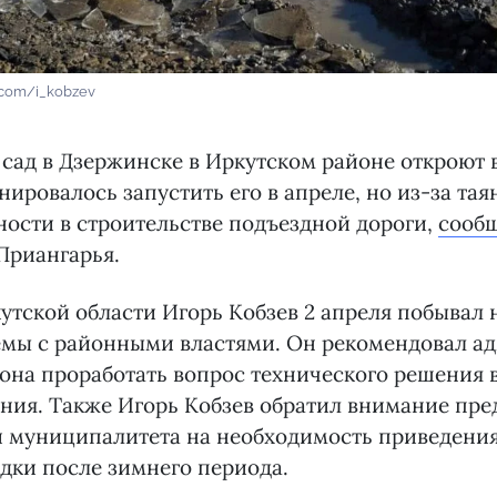
.com/i_kobzev
сад в Дзержинске в Иркутском районе откроют в
нировалось запустить его в апреле, но из-за тая
ости в строительстве подъездной дороги,
сооб
Приангарья.
утской области Игорь Кобзев 2 апреля побывал 
емы с районными властями. Он рекомендовал а
йона проработать вопрос технического решения
ния. Также Игорь Кобзев обратил внимание пре
 муниципалитета на необходимость приведения
дки после зимнего периода.