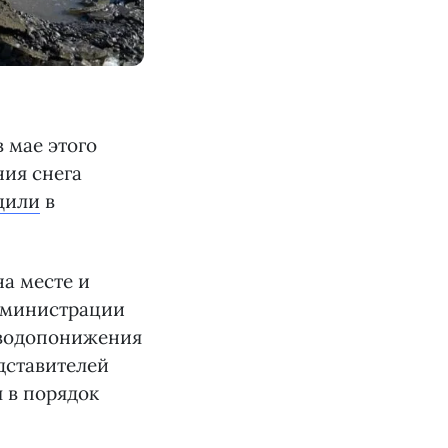
 мае этого
ния снега
щили
в
на месте и
дминистрации
 водопонижения
дставителей
 в порядок