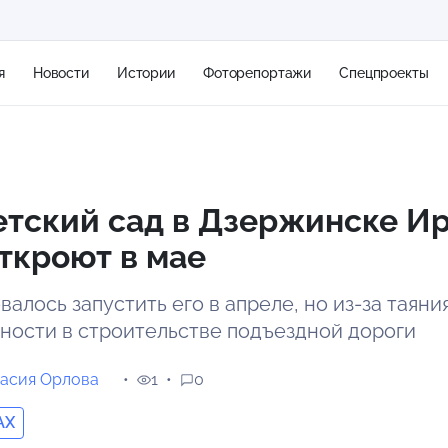
я
Новости
Истории
Фоторепортажи
Спецпроекты
+2
тский сад в Дзержинске Ир
ткроют в мае
10 м/с
алось запустить его в апреле, но из-за таяни
ности в строительстве подъездной дороги
асия Орлова
1
0
AX