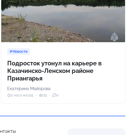
Новости
Подросток утонул на карьере в
Казачинско-Ленском районе
Приангарья
Екатерина Майорова
2 часа назад
79
0
нтакты