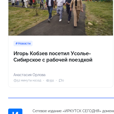
Новости
Игорь Кобзев посетил Усолье-
Сибирское с рабочей поездкой
Анастасия Орлова
52 минуты назад
391
0
Сетевое издание «ИРКУТСК СЕГОДНЯ» доменн