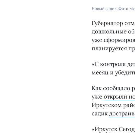
Новый садик. Фото: v
Губернатор отм
дошкольные обр
уже сформирова
планируется пр
«С контроля де
месяц и убедить
Как сообщало р
уже
открыли н
Иркутском рай
садик
достраив
«Иркутск Сего