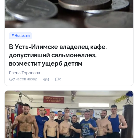
Новости
В Усть-Илимске владелец кафе,
допустивший сальмонеллез,
возместит ущерб детям
Елена Торопова
7 часов назад
4
0