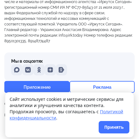
числе и материалы от информационного агентства «Иркутск Сегодня»
(регистрационный номер СМИ ИА № ФС77-85643 от 21 июля 2023 г.,
выдан Федеральной службой по надзору в сфере связи,
информационных технологий и массовых коммуникаций) с
соответствующей пометкой. Учредитель ООО «Иркутск Сегодня».
Главный редактор - Украинская Анастасия Владимировна. Адрес
электронной почты редакции: info@irk.today Номер телефона редакции:
89501301335, 89148774487
Мы в соцсетях
MAX
VKontakte
Odnoklassniki
Dzen
Yandex
+19°
Пасмурно
Приложение
Реклама
Ощущается как +19
Сайт использует cookies и метрические сервисы для
О нас
Контакты
Прислать новость
аналитики и улучшения качества контента.
1 м/с
758 мм
91%
Продолжая просмотр, вы соглашаетесь с
Политикой
Политика
Реклама
конфиденциальности
.
конфиденциальности
Принять
© 2026
Иркутск Сегодня
. Поддержка сайта
WPSUPPORT