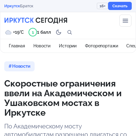
Иркутск
Братск
16+
Скачать
+19°C
1 балл
1
Главная
Новости
Истории
Фоторепортажи
Спе
Новости
Скоростные ограничения
ввели на Академическом и
Ушаковском мостах в
Иркутске
По Академическому мосту
автомобилистам разрешено двигаться со