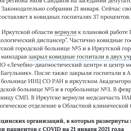
я региона Яков Сандаков на заседании депутатс
 Законодательно собрании 21 января. Сейчас с
оставляет в ковидных госпиталях 37 процентов.
в Иркутской области
вернули
к плановой работе 
ологический диспансер”. Частично ковидные г
тской городской больнице №5 и в Иркутской го
я минздрав
закрыл ковидные госпитали в двух у
О «Лечебно-диагностический центр» и центр 
Багульник». После также закрыли госпитали в 
 больнице ИНЦ СО РАН в иркутском Академгород
дской больнице №5 и в горбольнице №3. В февр
ницу СМП. В Иркутске вернули медсанчасть ИАП
огическое отделение в Областной клинической 
цинских организаций, в которых развернуты
и пациентов с COVID на 21 января 2021 года