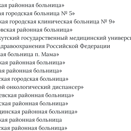
кая районная больница»
я городская больница № 5»
кая городская клиническая больница № 9»
вская районная больница»
утский государственный медицинский универс
здравоохранения Российской Федерации
ая больница п. Мама»
кая районная больница»
ая районная больница»
кая городская больница»
ой онкологический диспансер»
евская районная больница»
ская районная больница»
динская районная больница»
кая районная больница
ская районная больница»