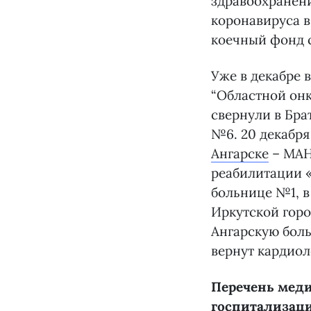
здравоохранени
коронавируса в
коечный фонд с
Уже в декабре 
“Областной онк
свернули в Бра
№6. 20 декабр
Ангарске
– МАН
реабилитации «
больнице №1, в
Иркутской горо
Ангарскую боль
вернут кардиол
Перечень меди
госпитализаци