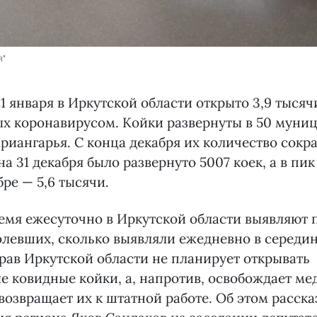
я"
1 января в Иркутской области открыто 3,9 тысяч
ых коронавирусом. Койки развернуты в 50 муни
риангарья. С конца декабря их количество сокр
на 31 декабря было развернуто 5007 коек, а в пи
бре — 5,6 тысячи.
емя ежесуточно в Иркутской области выявляют
олевших, сколько выявляли ежедневно в середин
ав Иркутской области не планирует открывать
 ковидные койки, а, напротив, освобождает м
возвращает их к штатной работе. Об этом расск