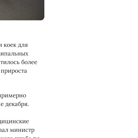
и коек для
ципальных
атилось более
к прироста
 примерно
е декабря.
едицинские
азал министр