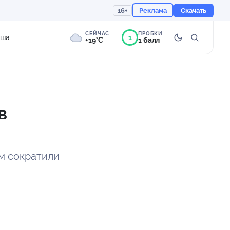
16+
Реклама
Скачать
СЕЙЧАС
ПРОБКИ
1
иша
+19°C
1 балл
9°
Пасмурно
Ощущается как +19
в
758 мм
89%
м сократили