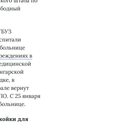
кого штаба по
вободный
ГБУЗ
оспитали
рбольнице
чреждениях в
медицинской
Ангарской
ке, в
але вернут
О. С 25 января
больнице.
 койки для