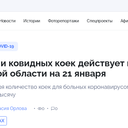
Новости
Истории
Фоторепортажи
Спецпроекты
Аф
VID-19
+1
чи ковидных коек действует 
й области на 21 января
6 м/с
ря количество коек для больных коронавирусо
тысячу
асия Орлова
0
0
AX