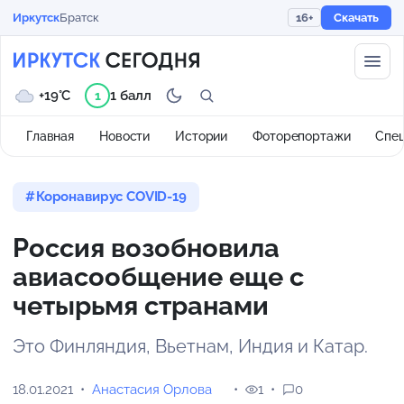
Иркутск
Братск
16+
Скачать
+19°C
1 балл
1
Главная
Новости
Истории
Фоторепортажи
Спе
Коронавирус COVID-19
Россия возобновила
авиасообщение еще с
четырьмя странами
Это Финляндия, Вьетнам, Индия и Катар.
18.01.2021
Анастасия Орлова
1
0