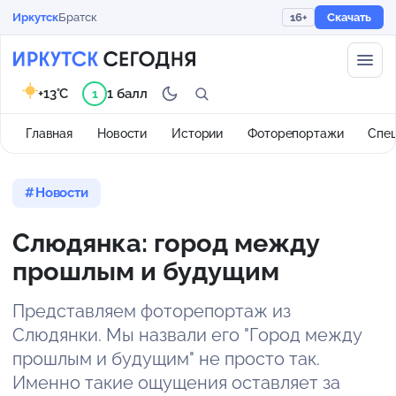
Иркутск
Братск
16+
Скачать
+13°C
1 балл
1
Главная
Новости
Истории
Фоторепортажи
Спе
Новости
Слюдянка: город между
прошлым и будущим
Представляем фоторепортаж из
Слюдянки. Мы назвали его "Город между
прошлым и будущим" не просто так.
Именно такие ощущения оставляет за