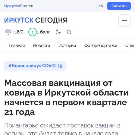
Иркутск
Братск
16+
Скачать
+18°C
1 балл
1
Главная
Новости
Истории
Фоторепортажи
Спе
Коронавирус COVID-19
Массовая вакцинация от
ковида в Иркутской области
начнется в первом квартале
21 года
Приангарье ожидает поставок вакцин в
регион, это будет только в начале года