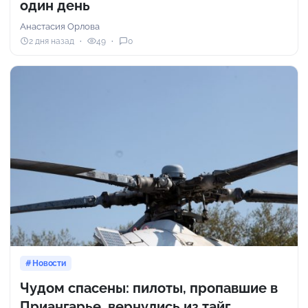
один день
Анастасия Орлова
2 дня назад
49
0
Новости
Чудом спасены: пилоты, пропавшие в
Приангарье, вернулись из тайг