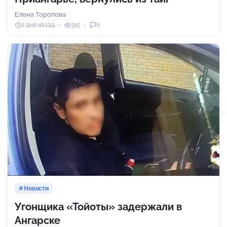
Елена Торопова
2 дня назад
315
0
Новости
Угонщика «Тойоты» задержали в
Ангарске