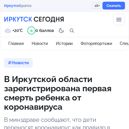
Иркутск
Братск
16+
Скачать
+20°C
0 баллов
0
Главная
Новости
Истории
Фоторепортажи
Спе
Новости
В Иркутской области
зарегистрирована первая
смерть ребенка от
коронавируса
В минздраве сообщают, что дети
переносят коронавирус как правило в