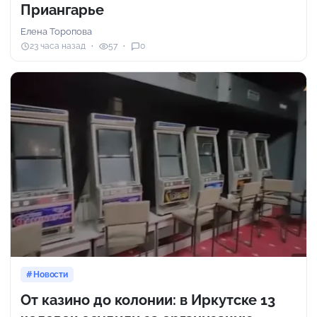
Приангарье
Елена Торопова
23 часа назад
57
0
Новости
От казино до колонии: в Иркутске 13