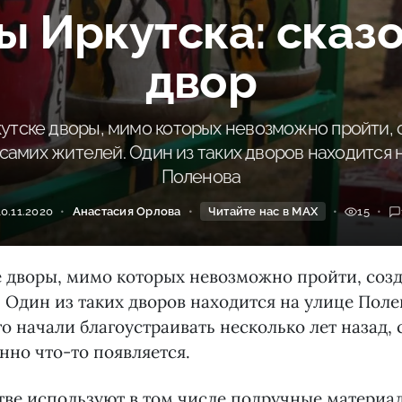
ы Иркутска: сказ
двор
кутске дворы, мимо которых невозможно пройти,
самих жителей. Один из таких дворов находится 
Поленова
10.11.2020
Анастасия Орлова
Читайте нас в MAX
15
е дворы, мимо которых невозможно пройти, соз
 Один из таких дворов находится на улице Поле
Его начали благоустраивать несколько лет назад, 
нно что-то появляется.
тве используют в том числе подручные материа