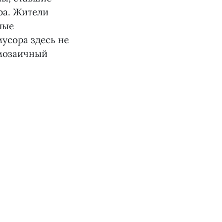
ра. Жители
лые
усора здесь не
 мозаичный