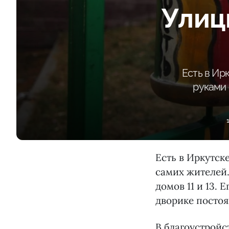
Улиц
Есть в Ир
руками 
Есть в Иркутск
самих жителей.
домов 11 и 13. 
дворике постоя
В благоустройс