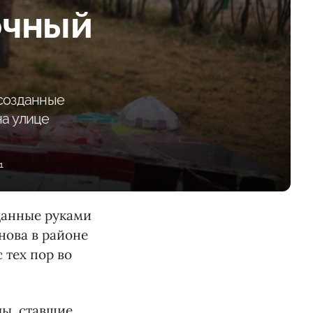
очный
 созданные
на улице
1
данные руками
нова в районе
с тех пор во
лы, ставшие