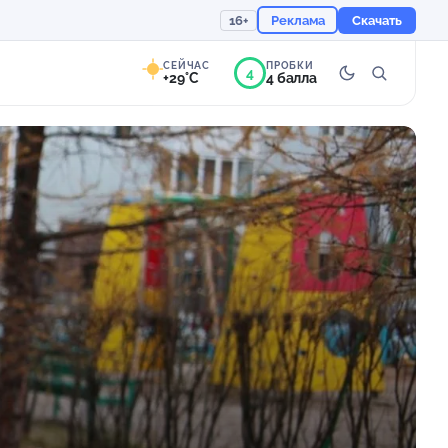
16+
Реклама
Скачать
СЕЙЧАС
ПРОБКИ
4
+29°C
4 балла
9°
Преимущественно
ясно
Ощущается как +29
755 мм
54%