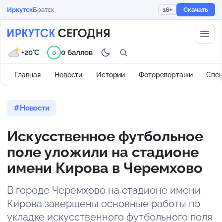
Иркутск
Братск
16+
Скачать
+20°C
0 баллов
0
Главная
Новости
Истории
Фоторепортажи
Спе
Новости
Искусственное футбольное
поле уложили на стадионе
имени Кирова в Черемхово
В городе Черемхово на стадионе имени
Кирова завершены основные работы по
укладке искусственного футбольного поля