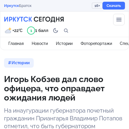
Иркутск
Братск
16+
Скачать
+22°C
1 балл
1
Главная
Новости
Истории
Фоторепортажи
Спе
Истории
Игорь Кобзев дал слово
офицера, что оправдает
ожидания людей
На инаугурации губернатора почетный
гражданин Приангарья Владимир Потапов
отметил, что быть губернатором