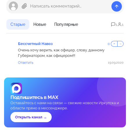
Старые
Новые
Популярные
1
1
Бессчетный Навоз
0
+
−
Очень хочу верить, как офицер, слову, данному
Губернатором, как офицером!!!
Ответить
19.09.2020
Подпишитесь в MAX
Оставайтесь с нами на связи — свежие новости Иркутска и
области прямо в мессенджере.
Открыть канал →